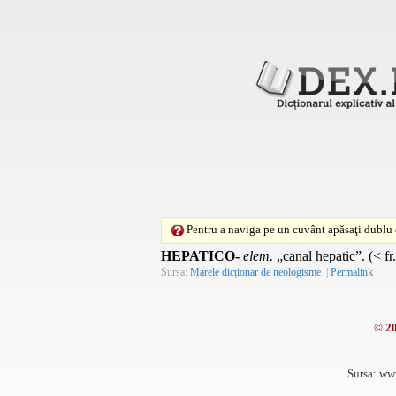
Pentru a naviga pe un cuvânt apăsaţi dublu c
HEPATICO-
elem.
„canal hepatic”. (< fr
Sursa:
Marele dicționar de neologisme
|
Permalink
© 2
Sursa: ww