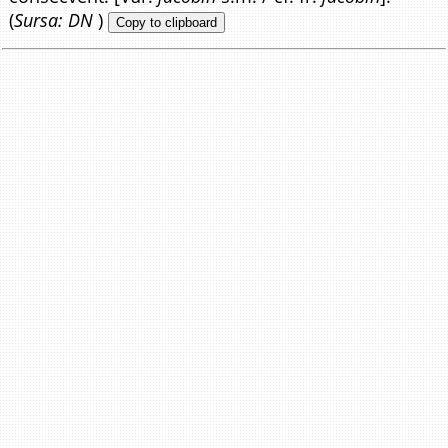
(
Sursa: DN
)
Copy to clipboard