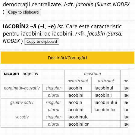
democrații centralizate. /<fr.
jacobin
(
Sursa: NODEX
)
Copy to clipboard
IACOBÍN2 ~ă (~i, ~e)
ist.
Care este caracteristic
pentru iacobini; de iacobini. /<fr.
jacobin
(
Sursa:
NODEX
)
Copy to clipboard
Declinări/Conjugări
iacobin
adjectiv
masculin
nearticulat
articulat
nearti
nominativ-acuzativ
singular
iacob
i
n
iacob
i
nul
iacob
plural
iacob
i
ni
iacob
i
nii
iacob
genitiv-dativ
singular
iacob
i
n
iacob
i
nului
iacob
plural
iacob
i
ni
iacob
i
nilor
iacob
vocativ
singular
iacob
i
nule
iacob
plural
iacob
i
nilor
iacob