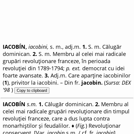
IACOBÍN,
iacobini,
s. m., adj.m.
1.
S. m. Călugăr
dominican.
2.
S. m. Membru al celei mai radicale
grupări revoluționare franceze, în perioada
revoluției din 1789-1794;
p. ext.
democrat cu idei
foarte avansate.
3.
Adj.m. Care aparține iacobinilor
(
1
), privitor la iacobini. – Din fr.
jacobin.
(
Sursa: DEX
'98
)
Copy to clipboard
IACOBÍN
s.m.
1.
Călugăr dominican.
2.
Membru al
celei mai radicale grupări revoluționare din timpul
revoluției franceze, care a dus lupta contra
monarhiștilor și feudalilor. ♦ (
Fig.
) Revoluționar
consecvent. [Var.
jacobin
s.m. / cf. fr.
jacobin
].