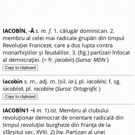
IACOBÍN, -Ă
s. m. f.
1. călugăr dominican. 2.
membru al celei mai radicale grupări din timpul
Revoluției Franceze, care a dus lupta contra
monarhiștilor și feudalilor. 3. (fig.) partizan înfocat
al democrației. (< fr.
jacobin
) (
Sursa: MDN
)
Copy to clipboard
iacobín
s. m., adj. m. (sil.
ia-
), pl.
iacobíni;
f. sg.
iacobínă
, pl.
iacobíne
(
Sursa: Ortografic
)
Copy to clipboard
IACOBÍN1 ~i
m.
1)
ist.
Membru al clubului
revoluționar democrat de orientare radicală din
timpul revoluției burgheze din Franța de la
sfârșitul sec. XVIII. 2)
înv.
Partizan al unei