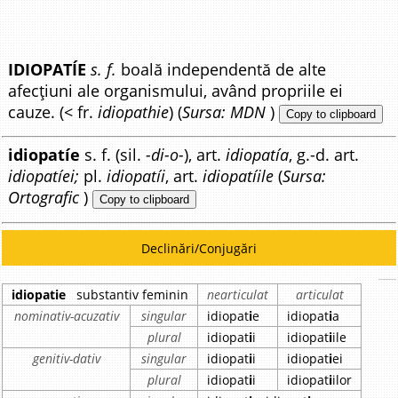
IDIOPATÍE
s. f.
boală independentă de alte
afecțiuni ale organismului, având propriile ei
cauze. (< fr.
idiopathie
) (
Sursa: MDN
)
Copy to clipboard
idiopatíe
s. f. (sil.
-di-o-
), art.
idiopatía
, g.-d. art.
idiopatíei;
pl.
idiopatíi
, art.
idiopatíile
(
Sursa:
Ortografic
)
Copy to clipboard
Declinări/Conjugări
idiopatie
substantiv feminin
nearticulat
articulat
nominativ-acuzativ
singular
idiopat
i
e
idiopat
i
a
plural
idiopat
i
i
idiopat
i
ile
genitiv-dativ
singular
idiopat
i
i
idiopat
i
ei
plural
idiopat
i
i
idiopat
i
ilor