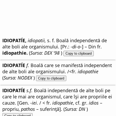
IDIOPATÍE,
idiopatii,
s. f. Boală independentă de
alte boli ale organismului. [Pr.:
-di-o-
] – Din fr.
idiopathie.
(
Sursa: DEX '98
)
Copy to clipboard
IDIOPATÍE
f.
Boală care se manifestă independent
de alte boli ale organismului. /<fr.
idiopathie
(
Sursa: NODEX
)
Copy to clipboard
IDIOPATÍE
s.f.
Boală independentă de alte boli pe
care le mai are organismul, care își are propriile ei
cauze. [Gen.
-iei
. / < fr.
idiopathie
, cf. gr.
idios
–
propriu,
pathos
– suferință]. (
Sursa: DN
)
Copy to clipboard