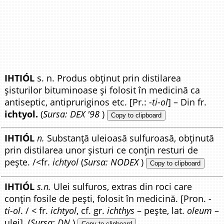
IHTIÓL
s. n. Produs obținut prin distilarea
șisturilor bituminoase și folosit în medicină ca
antiseptic, antipruriginos etc. [Pr.:
-ti-ol
] – Din fr.
ichtyol.
(
Sursa: DEX '98
)
Copy to clipboard
IHTIÓL
n.
Substanță uleioasă sulfuroasă, obținută
prin distilarea unor șisturi ce conțin resturi de
pește. /<fr.
ichtyol
(
Sursa: NODEX
)
Copy to clipboard
IHTIÓL
s.n.
Ulei sulfuros, extras din roci care
conțin fosile de pești, folosit în medicină. [Pron.
-
ti-ol
. / < fr.
ichtyol
, cf. gr.
ichthys
– pește, lat.
oleum
–
ulei]. (
Sursa: DN
)
Copy to clipboard