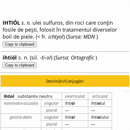
IHTIÓL
s. n.
ulei sulfuros, din roci care conțin
fosile de pești, folosit în tratamentul diverselor
boli de piele. (< fr.
ichtyol
) (
Sursa: MDN
)
Copy to clipboard
ihtiól
s. n. (sil.
-ti-ol
) (
Sursa: Ortografic
)
Copy to clipboard
Declinări/Conjugări
ihtiol
substantiv neutru
nearticulat
articulat
nominativ-acuzativ
singular
ihti
o
l
ihti
o
lul
plural
—
—
genitiv-dativ
singular
ihti
o
l
ihti
o
lului
plural
—
—