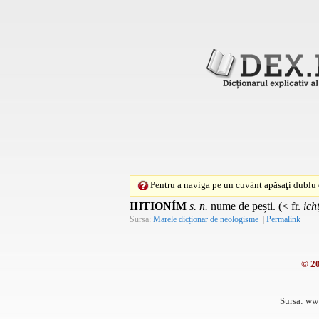
Pentru a naviga pe un cuvânt apăsaţi dublu c
IHTIONÍM
s. n.
nume de pești. (< fr.
ich
Sursa:
Marele dicționar de neologisme
|
Permalink
© 2
Sursa: ww