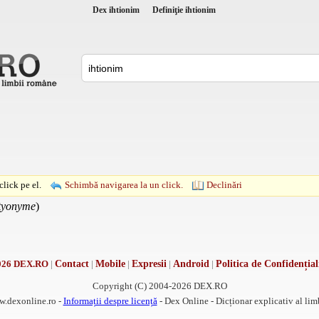
Dex ihtionim
Definiţie ihtionim
lick pe el.
Schimbă navigarea la un click.
Declinări
tyonyme
)
026 DEX.RO
|
Contact
|
Mobile
|
Expresii
|
Android
|
Politica de Confidențial
Copyright (C) 2004-2026 DEX.RO
w.dexonline.ro -
Informații despre licență
- Dex Online - Dicționar explicativ al li