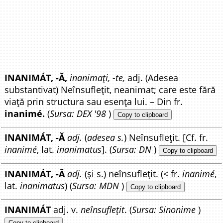
INANIMÁT, -Ă,
inanimați, -te,
adj. (Adesea
substantivat) Neînsuflețit, neanimat; care este fără
viață prin structura sau esența lui. – Din fr.
inanimé.
(
Sursa: DEX '98
)
Copy to clipboard
INANIMÁT, -Ă
adj.
(
adesea s.
) Neînsuflețit. [Cf. fr.
inanimé
, lat.
inanimatus
]. (
Sursa: DN
)
Copy to clipboard
INANIMÁT, -Ă
adj.
(și s.) neînsuflețit. (< fr.
inanimé
,
lat.
inanimatus
) (
Sursa: MDN
)
Copy to clipboard
INANIMÁT
adj. v.
neînsuflețit
. (
Sursa: Sinonime
)
Copy to clipboard