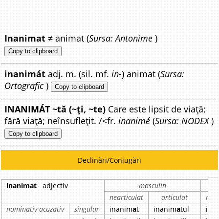
Inanimat
≠ animat (
Sursa: Antonime
)
Copy to clipboard
inanimát
adj. m. (sil. mf.
in-
) animat (
Sursa:
Ortografic
)
Copy to clipboard
INANIMÁT ~tă (~ți, ~te)
Care este lipsit de viață;
fără viață; neînsuflețit. /<fr.
inanimé
(
Sursa: NODEX
)
Copy to clipboard
Declinări/Conjugări
inanimat
adjectiv
masculin
nearticulat
articulat
near
nominativ-acuzativ
singular
inanim
a
t
inanim
a
tul
ina