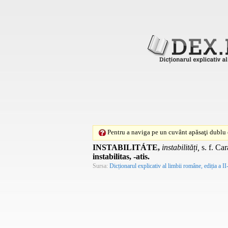
Pentru a naviga pe un cuvânt apăsaţi dublu c
INSTABILITÁTE,
instabilități,
s. f.
Cara
instabilitas, -atis.
Sursa:
Dicționarul explicativ al limbii române, ediția a II