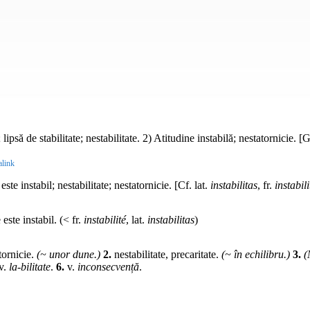
 lipsă de stabilitate; nestabilitate. 2) Atitudine instabilă; nestatornicie. 
link
ste instabil; nestabilitate; nestatornicie. [Cf. lat.
instabilitas
, fr.
instabili
este instabil. (< fr.
instabilité
, lat.
instabilitas
)
tornicie.
(~ unor dune.)
2.
nestabilitate, precaritate.
(~ în echilibru.)
3.
(
v.
la-bilitate
.
6.
v.
inconsecvență
.