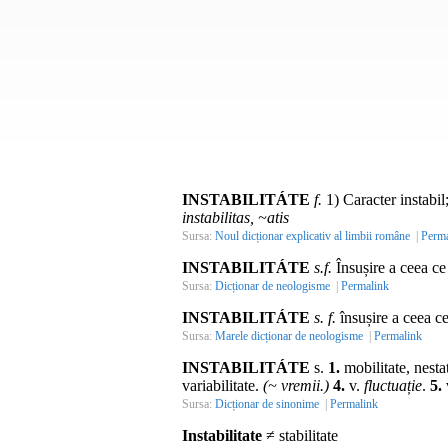
INSTABILITÁTE
f.
1) Caracter instabil;
instabilitas, ~atis
Sursa:
Noul dicționar explicativ al limbii române
|
Perma
INSTABILITÁTE
s.f.
Însușire a ceea ce e
Sursa:
Dicționar de neologisme
|
Permalink
INSTABILITÁTE
s. f.
însușire a ceea ce 
Sursa:
Marele dicționar de neologisme
|
Permalink
INSTABILITÁTE
s.
1.
mobilitate, nesta
variabilitate.
(~ vremii.)
4.
v.
fluctuație
.
5.
Sursa:
Dicționar de sinonime
|
Permalink
Instabilitate
≠ stabilitate