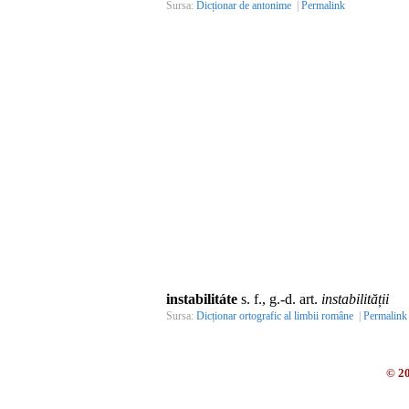
Sursa:
Dicționar de antonime
|
Permalink
instabilitáte
s. f., g.-d. art.
instabilității
Sursa:
Dicționar ortografic al limbii române
|
Permalink
© 2