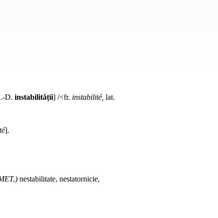
[G.-D.
instabilității
] /<fr.
instabilité,
lat.
té
].
MET.)
nestabilitate, nestatornicie,