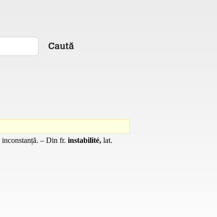
ă, inconstanță. – Din
fr.
instabilité,
lat.