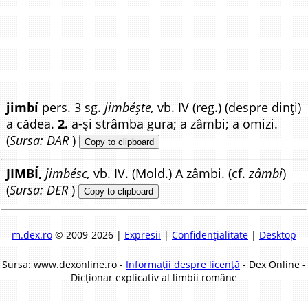
jimbí
pers. 3 sg.
jimbéște,
vb. IV (reg.) (despre dinți)
a cădea.
2.
a-și strâmba gura; a zâmbi; a omizi.
(
Sursa: DAR
)
Copy to clipboard
JIMBÍ,
jimbésc,
vb. IV. (Mold.) A zâmbi. (cf.
zâmbi
)
(
Sursa: DER
)
Copy to clipboard
m.dex.ro
© 2009-2026 |
Expresii
|
Confidențialitate
|
Desktop
Sursa: www.dexonline.ro -
Informații despre licență
- Dex Online -
Dicționar explicativ al limbii române