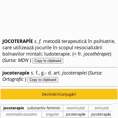
JOCOTERAPÍE
s. f.
metodă terapeutică în psihiatrie,
care utilizează jocurile în scopul resocializării
bolnavilor mintali; ludoterapie. (< fr.
jocothérapie
)
(
Sursa: MDN
)
Copy to clipboard
jocoterapíe
s. f., g.- d. art.
jocoterapíei
(
Sursa:
Ortografic
)
Copy to clipboard
Declinări/Conjugări
jocoterapie
substantiv feminin
nearticulat
articulat
nominativ-acuzativ
singular
jocoterap
i
e
jocoterap
i
a