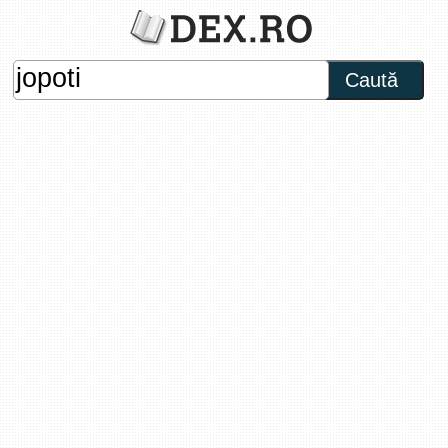
Caută