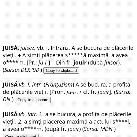
JUISÁ,
juisez,
vb. I. Intranz. A se bucura de plăcerile
vieții. ♦ A simți plăcerea s*****ă maximă, a avea
o****m. [Pr.:
ju-i-
] – Din fr.
jouir
(după
juisor
).
(
Sursa: DEX '98
)
Copy to clipboard
JUISÁ
vb. I. intr.
(
Franțuzism
) A se bucura, a profita
de plăcerile vieții. [Pron.
ju-i-
. / cf. fr.
jouir
]. (
Sursa:
DN
)
Copy to clipboard
JUISÁ
vb. intr.
1. a se bucura, a profita de plăcerile
vieții. 2. a simți plăcerea maximă a actului s****l,
a avea o****m. (după fr.
jouir
) (
Sursa: MDN
)
Copy to clipboard