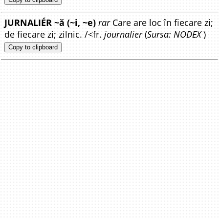
JURNALIÉR ~ă (~i, ~e)
rar
Care are loc în fiecare zi;
de fiecare zi; zilnic. /<fr.
journalier
(
Sursa: NODEX
)
Copy to clipboard