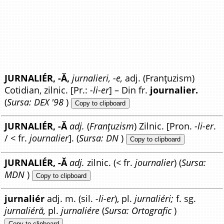
JURNALIÉR, -Ă,
jurnalieri, -e,
adj. (Franțuzism)
Cotidian, zilnic. [Pr.:
-li-er
] – Din fr.
journalier.
(
Sursa: DEX '98
)
Copy to clipboard
JURNALIÉR, -Ă
adj.
(
Franțuzism
) Zilnic. [Pron.
-li-er
.
/ < fr.
journalier
]. (
Sursa: DN
)
Copy to clipboard
JURNALIÉR, -Ă
adj.
zilnic. (< fr.
journalier
) (
Sursa:
MDN
)
Copy to clipboard
jurnaliér
adj. m. (sil.
-li-er
), pl.
jurnaliéri;
f. sg.
jurnaliéră,
pl.
jurnaliére
(
Sursa: Ortografic
)
Copy to clipboard