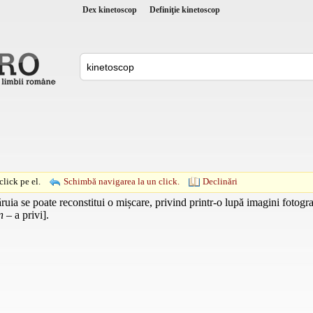
Dex kinetoscop
Definiţie kinetoscop
lick pe el.
Schimbă navigarea la un click.
Declinări
ruia se poate reconstitui o mișcare, privind printr-o lupă imagini fotogr
n
– a privi].