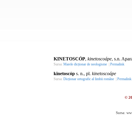
KINETOSCÓP
,
kinetoscoápe
, s.n. Apar
Sursa:
Marele dicționar de neologisme
|
Permalink
kinetoscóp
s. n., pl.
kinetoscoápe
Sursa:
Dicționar ortografic al limbii române
|
Permalink
© 2
Sursa: ww