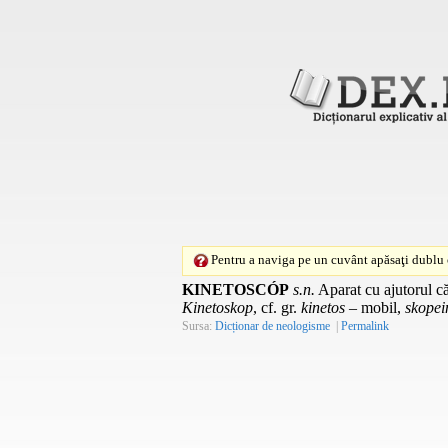
Pentru a naviga pe un cuvânt apăsaţi dublu c
KINETOSCÓP
s.n.
Aparat cu ajutorul că
Kinetoskop
, cf. gr.
kinetos
– mobil,
skopei
Sursa:
Dicționar de neologisme
|
Permalink