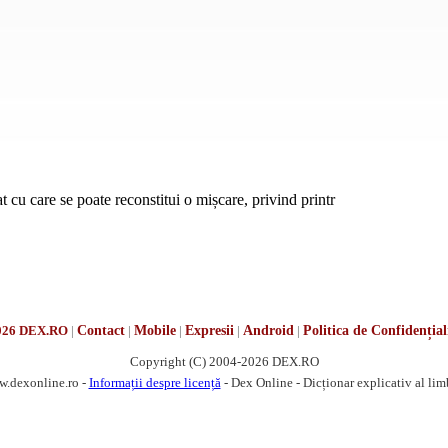
at cu care se poate reconstitui o mișcare, privind printr
026 DEX.RO
|
Contact
|
Mobile
|
Expresii
|
Android
|
Politica de Confidențial
Copyright (C) 2004-2026 DEX.RO
w.dexonline.ro -
Informații despre licență
- Dex Online - Dicționar explicativ al li