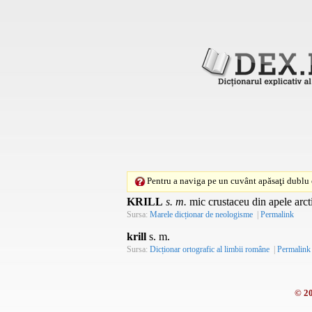
Pentru a naviga pe un cuvânt apăsaţi dublu c
KRILL
s. m.
mic crustaceu din apele arct
Sursa:
Marele dicționar de neologisme
|
Permalink
krill
s. m.
Sursa:
Dicționar ortografic al limbii române
|
Permalink
© 2