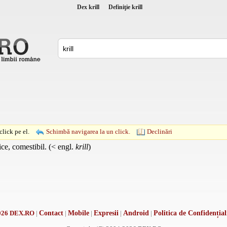
Dex krill
Definiţie krill
lick pe el.
Schimbă navigarea la un click.
Declinări
ice, comestibil. (< engl.
krill
)
026 DEX.RO
|
Contact
|
Mobile
|
Expresii
|
Android
|
Politica de Confidențial