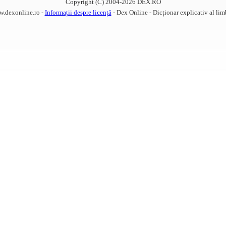
Copyright (C) 2004-2026 DEX.RO
w.dexonline.ro -
Informații despre licență
- Dex Online - Dicționar explicativ al li