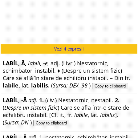
Vezi 4 expresii
LABÍL, Ă,
labili, -e,
adj. (Livr.) Nestatornic,
schimbător, instabil. ♦ (Despre un sistem fizic)
Care se află în stare de echilibru instabil. – Din fr.
labile,
lat.
labilis.
(
Sursa: DEX '98
)
Copy to clipboard
LABÍL, -Ă
adj.
1.
(
Liv.
) Nestatornic, nestabil.
2.
(
Despre un sistem fizic
) Care se află într-o stare de
echilibru instabil. [Cf. it., fr.
labile
, lat.
labilis
].
(
Sursa: DN
)
Copy to clipboard
LABÍL, -Ă
adj.
1. nestatornic, schimbător, instabil.