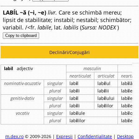
LABÍL ~ă (~i, ~e)
livr.
Care se schimbă mereu;
lipsit de stabilitate; instabil; nestabil; schimbător;
variabil. /<fr.
labile
, lat.
labilis
(
Sursa: NODEX
)
Copy to clipboard
Declinări/Conjugări
labil
adjectiv
masculin
f
nearticulat
articulat
nearticul
nominativ-acuzativ
singular
lab
i
l
lab
i
lul
lab
i
lă
plural
lab
i
li
lab
i
lii
lab
i
le
genitiv-dativ
singular
lab
i
l
lab
i
lului
lab
i
le
plural
lab
i
li
lab
i
lilor
lab
i
le
vocativ
singular
lab
i
lule
lab
i
lo
plural
lab
i
lilor
lab
i
lelor
m.dex.ro
© 2009-2026 |
Expresii
|
Confidențialitate
|
Desktop