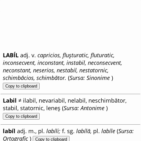
LABÍL
adj. v.
capricios, flușturatic, fluturatic,
inconsecvent, inconstant, instabil, neconsecvent,
neconstant, neserios, nestabil, nestatornic,
schimbăcios, schimbător.
(
Sursa: Sinonime
)
Copy to clipboard
Labil
≠ ilabil, nevariabil, nelabil, neschimbător,
stabil, statornic, leneș (
Sursa: Antonime
)
Copy to clipboard
labíl
adj. m., pl.
labíli;
f. sg.
labílă,
pl.
labíle
(
Sursa:
Ortografic
)
Copy to clipboard