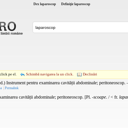
Dex laparoscop
Definiţie laparoscop
lick pe el.
Schimbă navigarea la un click.
Declinări
d.
) Instrument pentru examinarea cavității abdominale; peritoneoscop.
-a
|
Permalink
aminarea cavității abdominale; peritoneoscop. [Pl.
-scoape
. / < fr.
lapa