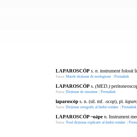
LAPAROSCÓP
s. n.
instrument folosit î
Sursa:
Marele dicționar de neologisme
|
Permalink
LAPAROSCÓP
s.
(MED.)
peritoneosco
Sursa:
Dicționar de sinonime
|
Permalink
laparoscóp
s. n. (sil. mf.
-scop
), pl.
lapar
Sursa:
Dicționar ortografic al limbii române
|
Permalink
LAPAROSCÓP ~oápe
n.
Instrument medi
Sursa:
Noul dicționar explicativ al limbii române
|
Perma