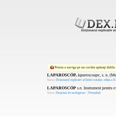
Pentru a naviga pe un cuvânt apăsaţi dublu c
LAPAROSCÓP,
laparoscoape,
s. n.
(
Me
Sursa:
Dicționarul explicativ al limbii române, ediția a II
LAPAROSCÓP
s.n.
Instrument pentru ex
Sursa:
Dicționar de neologisme
|
Permalink