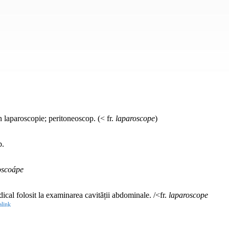
n laparoscopie; peritoneoscop. (< fr.
laparoscope
)
p.
oscoápe
cal folosit la examinarea cavității abdominale. /<fr.
laparoscope
link