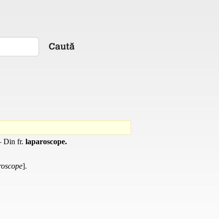
 – Din
fr.
laparoscope.
roscope
].