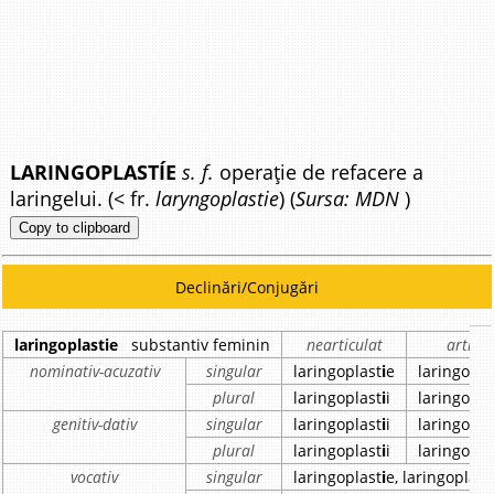
LARINGOPLASTÍE
s. f.
operație de refacere a
laringelui. (< fr.
laryngoplastie
) (
Sursa: MDN
)
Copy to clipboard
Declinări/Conjugări
laringoplastie
substantiv feminin
nearticulat
articul
nominativ-acuzativ
singular
laringoplast
i
e
laringopla
plural
laringoplast
i
i
laringopla
genitiv-dativ
singular
laringoplast
i
i
laringopla
plural
laringoplast
i
i
laringopla
vocativ
singular
laringoplast
i
e, laringoplast