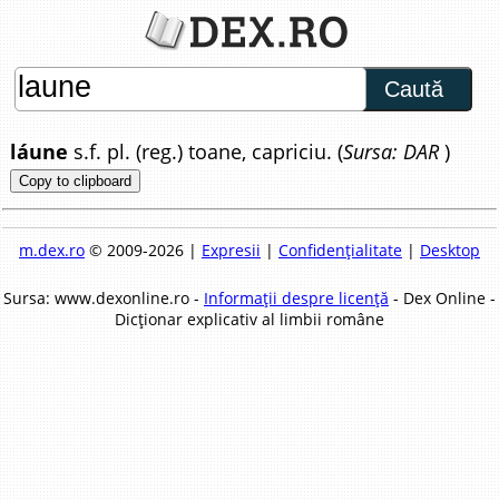
Caută
láune
s.f. pl. (reg.) toane, capriciu. (
Sursa: DAR
)
Copy to clipboard
m.dex.ro
© 2009-2026 |
Expresii
|
Confidențialitate
|
Desktop
Sursa: www.dexonline.ro -
Informații despre licență
- Dex Online -
Dicționar explicativ al limbii române