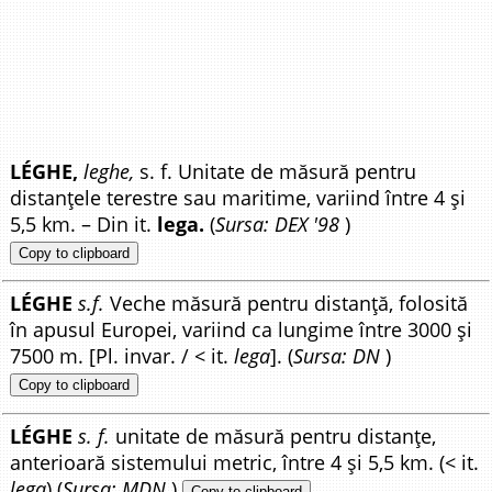
LÉGHE,
leghe,
s. f. Unitate de măsură pentru
distanțele terestre sau maritime, variind între 4 și
5,5 km. – Din it.
lega.
(
Sursa: DEX '98
)
Copy to clipboard
LÉGHE
s.f.
Veche măsură pentru distanță, folosită
în apusul Europei, variind ca lungime între 3000 și
7500 m. [Pl. invar. / < it.
lega
]. (
Sursa: DN
)
Copy to clipboard
LÉGHE
s. f.
unitate de măsură pentru distanțe,
anterioară sistemului metric, între 4 și 5,5 km. (< it.
lega
) (
Sursa: MDN
)
Copy to clipboard