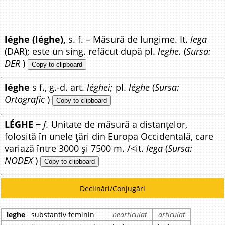
léghe (léghe),
s. f. – Măsură de lungime. It.
lega
(DAR); este un sing. refăcut după pl.
leghe.
(
Sursa:
DER
)
Copy to clipboard
léghe
s f., g.-d. art.
léghei;
pl.
léghe
(
Sursa:
Ortografic
)
Copy to clipboard
LÉGHE ~
f.
Unitate de măsură a distanțelor,
folosită în unele țări din Europa Occidentală, care
variază între 3000 și 7500 m. /<it.
lega
(
Sursa:
NODEX
)
Copy to clipboard
Declinări/Conjugări
leghe
substantiv feminin
nearticulat
articulat