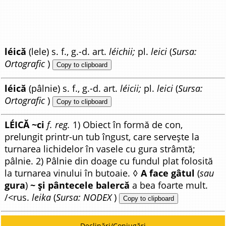
léică
(lele) s. f., g.-d. art.
léichii;
pl.
leici
(
Sursa:
Ortografic
)
Copy to clipboard
léică
(pâlnie) s. f., g.-d. art.
léicii;
pl.
leici
(
Sursa:
Ortografic
)
Copy to clipboard
LÉICĂ ~ci
f. reg.
1) Obiect în formă de con,
prelungit printr-un tub îngust, care servește la
turnarea lichidelor în vasele cu gura strâmtă;
pâlnie. 2) Pâlnie din doage cu fundul plat folosită
la turnarea vinului în butoaie. ◊
A face gâtul
(
sau
gura
)
~ și pântecele balercă
a bea foarte mult.
/<rus.
leika
(
Sursa: NODEX
)
Copy to clipboard
Declinări/Conjugări