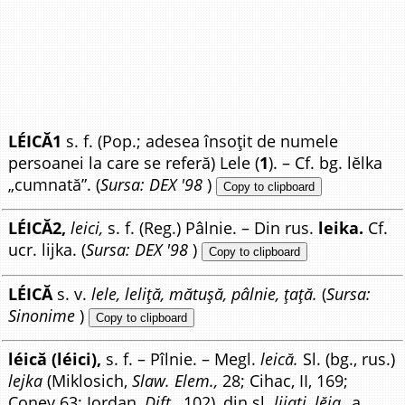
LÉICĂ1
s. f. (Pop.; adesea însoțit de numele
persoanei la care se referă) Lele (
1
). – Cf. bg. lĕlka
„cumnată”. (
Sursa: DEX '98
)
Copy to clipboard
LÉICĂ2,
leici,
s. f. (Reg.) Pâlnie. – Din rus.
leika.
Cf.
ucr. lijka. (
Sursa: DEX '98
)
Copy to clipboard
LÉICĂ
s. v.
lele, leliță, mătușă, pâlnie, țață.
(
Sursa:
Sinonime
)
Copy to clipboard
léică (léici),
s. f. – Pîlnie. – Megl.
leică.
Sl. (bg., rus.)
lejka
(Miklosich,
Slaw. Elem.,
28; Cihac, II, 169;
Conev 63; Iordan,
Dift.,
102), din sl.
lijati, lĕją
„a