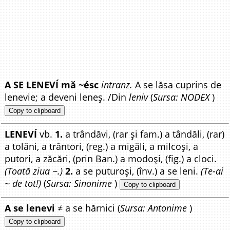
A SE LENEVÍ mă ~ésc
intranz.
A se lăsa cuprins de
lenevie; a deveni leneș. /Din
leniv
(
Sursa: NODEX
)
Copy to clipboard
LENEVÍ
vb.
1.
a trândăvi, (rar și fam.) a tândăli, (rar)
a tolăni, a trântori, (reg.) a migăli, a milcoși, a
putori, a zăcări, (prin Ban.) a modoși, (fig.) a cloci.
(Toată ziua ~.)
2.
a se puturoși, (înv.) a se leni.
(Te-ai
~ de tot!)
(
Sursa: Sinonime
)
Copy to clipboard
A se lenevi
≠ a se hărnici (
Sursa: Antonime
)
Copy to clipboard