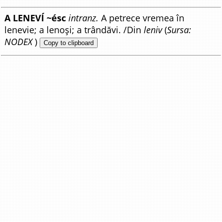
A LENEVÍ ~ésc
intranz.
A petrece vremea în
lenevie; a lenoși; a trândăvi. /Din
leniv
(
Sursa:
NODEX
)
Copy to clipboard