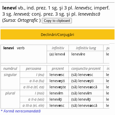
leneví
vb., ind. prez. 1 sg. și 3 pl.
lenevésc,
imperf.
3 sg.
leneveá;
conj. prez. 3 sg. și pl.
leneveáscă
(
Sursa: Ortografic
)
Copy to clipboard
Declinări/Conjugări
lenevi
verb
infinitiv
infinitiv lung
parti
(a) lenev
i
lenev
i
re
lene
numărul
persoana
prezent
conjunctiv prezent
impe
singular
I (eu)
lenev
e
sc
(să) lenev
e
sc
lene
a II-a (tu)
lenev
e
ști
(să) lenev
e
ști
lene
a III-a (el, ea)
lenev
e
ște
(să) leneve
a
scă
lene
plural
I (noi)
lenev
i
m
(să) lenev
i
m
lene
a II-a (voi)
lenev
i
ți
(să) lenev
i
ți
lene
a III-a (ei, ele)
lenev
e
sc
(să) leneve
a
scă
lene
* Formă nerecomandată