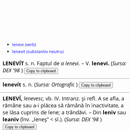
lenevi (verb)
lenevit (substantiv neutru)
LENEVÍT
s. n. Faptul de
a lenevi.
– V.
lenevi.
(
Sursa:
DEX '98
)
Copy to clipboard
lenevít
s. n. (
Sursa: Ortografic
)
Copy to clipboard
LENEVÍ,
lenevesc,
vb. IV. Intranz. și refl. A se afla, a
rămâne sau a-i plăcea să rămână în inactivitate, a
se lăsa cuprins de lene; a trândăvi. – Din
leniv
sau
leaniv
(înv. „leneș” < sl.). (
Sursa: DEX '98
)
Copy to clipboard