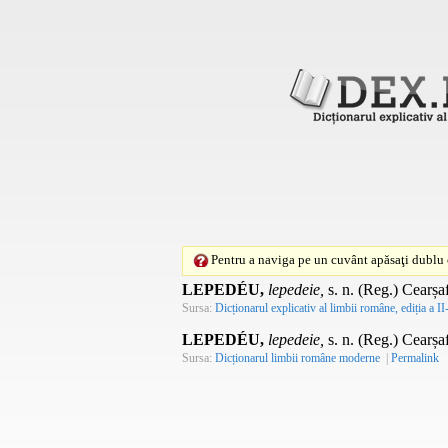
Pentru a naviga pe un cuvânt apăsaţi dublu c
LEPEDÉU,
lepedeie,
s. n.
(
Reg.
) Cearșa
Sursa:
Dicționarul explicativ al limbii române, ediția a II
LEPEDÉU,
lepedeie,
s. n.
(
Reg.
) Cearșa
Sursa:
Dicționarul limbii române moderne
|
Permalink