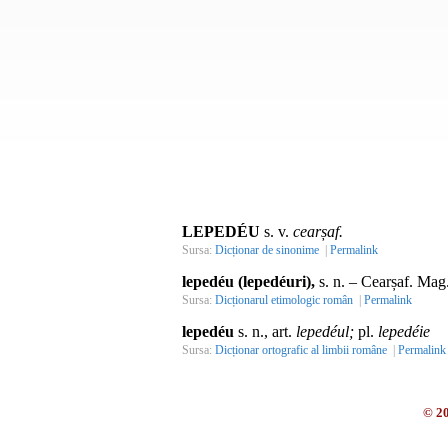
LEPEDÉU
s. v.
cearșaf.
Sursa:
Dicționar de sinonime
|
Permalink
lepedéu (lepedéuri),
s. n.
– Cearșaf.
Mag
Sursa:
Dicționarul etimologic român
|
Permalink
lepedéu
s. n., art.
lepedéul;
pl.
lepedéie
Sursa:
Dicționar ortografic al limbii române
|
Permalink
© 2