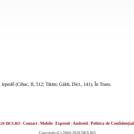
.
lepedő
(Cihac, II, 512; Tiktin; Gáldi,
Dict.,
141). În
Trans.
026 DEX.RO
|
Contact
|
Mobile
|
Expresii
|
Android
|
Politica de Confidențial
Copyright (C) 2004-2026 DEX.RO