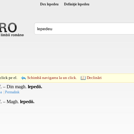
Dex lepedeu
Definiţie lepedeu
lick pe el.
Schimbă navigarea la un click.
Declinări
f. – Din
magh.
lepedö.
-a
|
Permalink
f. –
Magh.
lepedö.