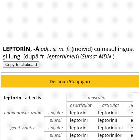
LEPTORÍN, -Ă
adj., s. m. f.
(individ) cu nasul îngust
și lung. (după fr.
leptorhinien
) (
Sursa: MDN
)
Copy to clipboard
Declinări/Conjugări
leptorin
adjectiv
masculin
nearticulat
articulat
neart
nominativ-acuzativ
singular
leptor
i
n
leptor
i
nul
lepto
plural
leptor
i
ni
leptor
i
nii
lepto
genitiv-dativ
singular
leptor
i
n
leptor
i
nului
lepto
plural
leptor
i
ni
leptor
i
nilor
lepto