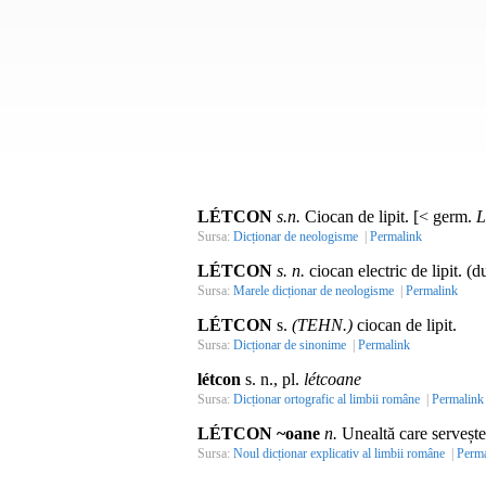
LÉTCON
s.n.
Ciocan de lipit. [< germ.
L
Sursa:
Dicționar de neologisme
|
Permalink
LÉTCON
s. n.
ciocan electric de lipit. 
Sursa:
Marele dicționar de neologisme
|
Permalink
LÉTCON
s.
(TEHN.)
ciocan de lipit.
Sursa:
Dicționar de sinonime
|
Permalink
létcon
s. n., pl.
létcoane
Sursa:
Dicționar ortografic al limbii române
|
Permalink
LÉTCON ~oane
n.
Unealtă care servește l
Sursa:
Noul dicționar explicativ al limbii române
|
Perma