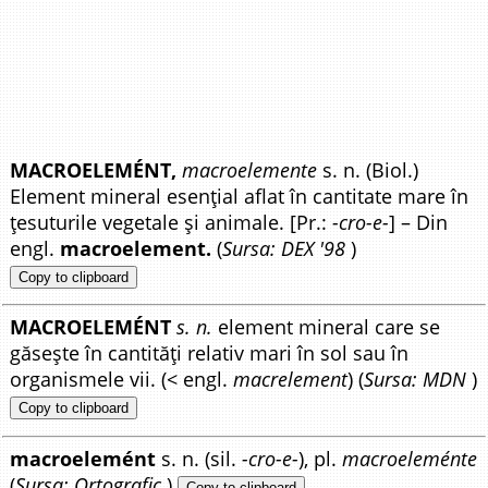
MACROELEMÉNT,
macroelemente
s. n. (Biol.)
Element mineral esențial aflat în cantitate mare în
țesuturile vegetale și animale. [Pr.:
-cro-e-
] – Din
engl.
macroelement.
(
Sursa: DEX '98
)
Copy to clipboard
MACROELEMÉNT
s. n.
element mineral care se
găsește în cantități relativ mari în sol sau în
organismele vii. (< engl.
macrelement
) (
Sursa: MDN
)
Copy to clipboard
macroelemént
s. n. (sil.
-cro-e-
), pl.
macroeleménte
(
Sursa: Ortografic
)
Copy to clipboard