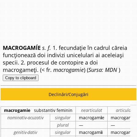
MACROGAMÍE
s. f.
1. fecundație în cadrul căreia
funcționează doi indivizi unicelulari ai aceleiași
specii. 2. procesul de contopire a doi
macrogameți. (< fr.
macrogamie
) (
Sursa: MDN
)
Copy to clipboard
Declinări/Conjugări
macrogamie
substantiv feminin
nearticulat
articulat
nominativ-acuzativ
singular
macrogam
i
e
macrogam
i
a
plural
—
—
genitiv-dativ
singular
macrogam
i
i
macrogam
i
e