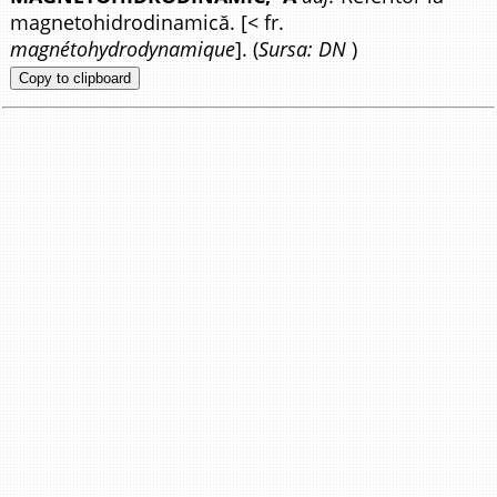
magnetohidrodinamică. [< fr.
magnétohydrodynamique
]. (
Sursa: DN
)
Copy to clipboard