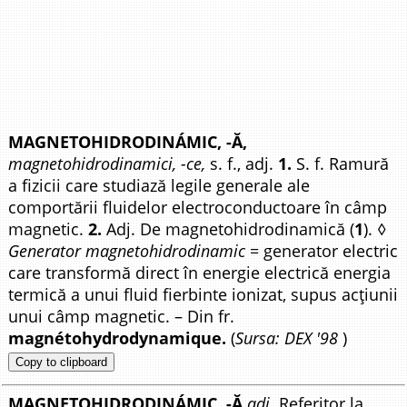
MAGNETOHIDRODINÁMIC, -Ă,
magnetohidrodinamici, -ce,
s. f., adj.
1.
S. f. Ramură
a fizicii care studiază legile generale ale
comportării fluidelor electroconductoare în câmp
magnetic.
2.
Adj. De magnetohidrodinamică (
1
). ◊
Generator magnetohidrodinamic
= generator electric
care transformă direct în energie electrică energia
termică a unui fluid fierbinte ionizat, supus acțiunii
unui câmp magnetic. – Din fr.
magnétohydrodynamique.
(
Sursa: DEX '98
)
Copy to clipboard
MAGNETOHIDRODINÁMIC, -Ă
adj.
Referitor la