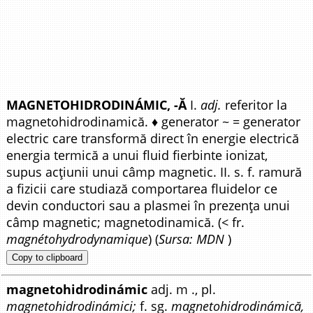
MAGNETOHIDRODINÁMIC, -Ă
I.
adj.
referitor la
magnetohidrodinamică. ♦ generator ~ = generator
electric care transformă direct în energie electrică
energia termică a unui fluid fierbinte ionizat,
supus acțiunii unui câmp magnetic. II. s. f. ramură
a fizicii care studiază comportarea fluidelor ce
devin conductori sau a plasmei în prezența unui
câmp magnetic; magnetodinamică. (< fr.
magnétohydrodynamique
) (
Sursa: MDN
)
Copy to clipboard
magnetohidrodinámic
adj. m ., pl.
magnetohidrodinámici;
f. sg.
magnetohidrodinámică,