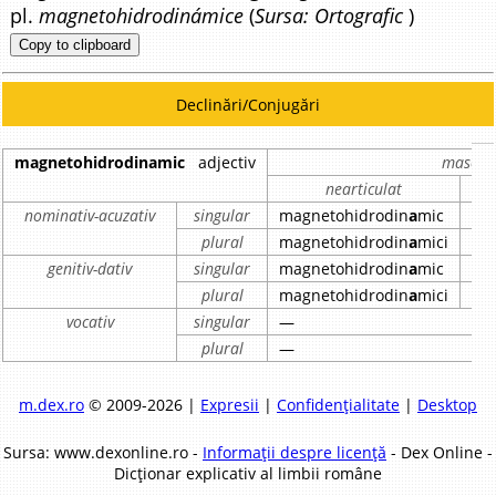
pl.
magnetohidrodinámice
(
Sursa: Ortografic
)
Copy to clipboard
Declinări/Conjugări
magnetohidrodinamic
adjectiv
masculi
nearticulat
nominativ-acuzativ
singular
magnetohidrodin
a
mic
ma
plural
magnetohidrodin
a
mici
ma
genitiv-dativ
singular
magnetohidrodin
a
mic
ma
plural
magnetohidrodin
a
mici
ma
vocativ
singular
—
plural
—
m.dex.ro
© 2009-2026 |
Expresii
|
Confidențialitate
|
Desktop
Sursa: www.dexonline.ro -
Informații despre licență
- Dex Online -
Dicționar explicativ al limbii române