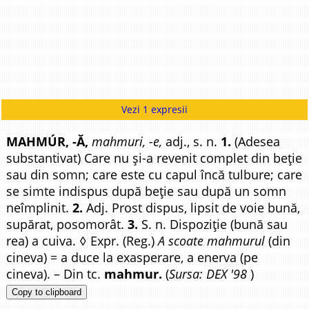
Vezi 1 expresii
MAHMÚR, -Ă,
mahmuri, -e,
adj., s. n.
1.
(Adesea
substantivat) Care nu și-a revenit complet din beție
sau din somn; care este cu capul încă tulbure; care
se simte indispus după beție sau după un somn
neîmplinit.
2.
Adj. Prost dispus, lipsit de voie bună,
supărat, posomorât.
3.
S. n. Dispoziție (bună sau
rea) a cuiva. ◊ Expr. (Reg.)
A scoate mahmurul
(din
cineva) = a duce la exasperare, a enerva (pe
cineva). – Din tc.
mahmur.
(
Sursa: DEX '98
)
Copy to clipboard