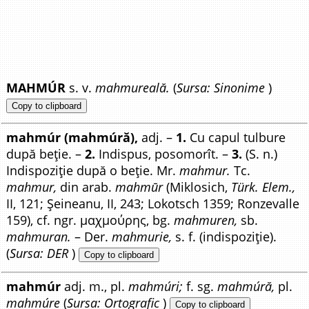
MAHMÚR
s. v.
mahmureală.
(
Sursa: Sinonime
)
Copy to clipboard
mahmúr (mahmúră),
adj. –
1.
Cu capul tulbure
după beție. –
2.
Indispus, posomorît. –
3.
(S. n.)
Indispoziție după o beție. Mr.
mahmur.
Tc.
mahmur,
din arab.
mahmūr
(Miklosich,
Türk. Elem.,
II, 121; Șeineanu, II, 243; Lokotsch 1359; Ronzevalle
159), cf. ngr. μαχμούρης, bg.
mahmuren,
sb.
mahmuran.
– Der.
mahmurie,
s. f. (indispoziție).
(
Sursa: DER
)
Copy to clipboard
mahmúr
adj. m., pl.
mahmúri;
f. sg.
mahmúră,
pl.
mahmúre
(
Sursa: Ortografic
)
Copy to clipboard