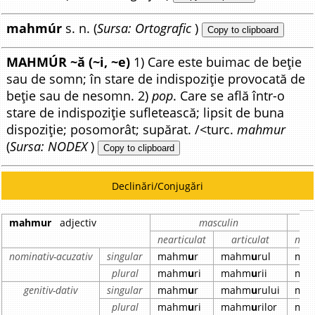
mahmúr
s. n. (
Sursa: Ortografic
)
Copy to clipboard
MAHMÚR ~ă (~i, ~e)
1) Care este buimac de beție
sau de somn; în stare de indispoziție provocată de
beție sau de nesomn. 2)
pop
. Care se află într-o
stare de indispoziție sufletească; lipsit de buna
dispoziție; posomorât; supărat. /<turc.
mahmur
(
Sursa: NODEX
)
Copy to clipboard
Declinări/Conjugări
mahmur
adjectiv
masculin
nearticulat
articulat
near
nominativ-acuzativ
singular
mahm
u
r
mahm
u
rul
ma
plural
mahm
u
ri
mahm
u
rii
ma
genitiv-dativ
singular
mahm
u
r
mahm
u
rului
ma
plural
mahm
u
ri
mahm
u
rilor
ma