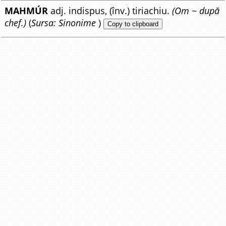
MAHMÚR
adj. indispus, (înv.) tiriachiu.
(Om ~ după
chef.)
(
Sursa: Sinonime
)
Copy to clipboard