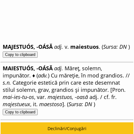
MAJESTUÓS, -OÁSĂ
adj.
v.
maiestuos
. (
Sursa: DN
)
Copy to clipboard
MAIESTUÓS, -OÁSĂ
adj.
Măreț, solemn,
impunător. ♦ (
adv.
) Cu măreție, în mod grandios. //
s.n.
Categorie estetică prin care este desemnat
stilul solemn, grav, grandios și impunător. [Pron.
mai-ies-tu-os
, var.
majestuos, -oasă
adj. / cf. fr.
majestueux
, it.
maestoso
]. (
Sursa: DN
)
Copy to clipboard
Declinări/Conjugări