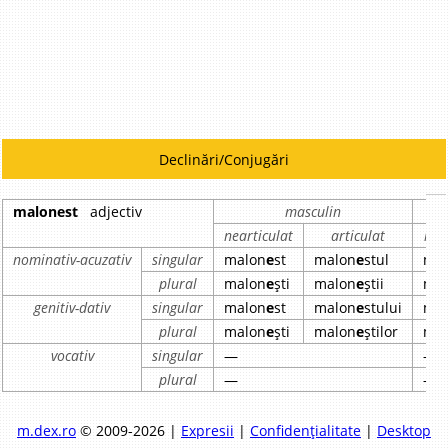
Declinări/Conjugări
malonest
adjectiv
masculin
nearticulat
articulat
nea
nominativ-acuzativ
singular
malon
e
st
malon
e
stul
ma
plural
malon
e
ști
malon
e
știi
ma
genitiv-dativ
singular
malon
e
st
malon
e
stului
ma
plural
malon
e
ști
malon
e
știlor
ma
vocativ
singular
—
—
plural
—
—
m.dex.ro
© 2009-2026 |
Expresii
|
Confidențialitate
|
Desktop