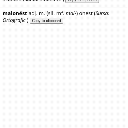
malonést
adj. m. (sil. mf.
mal-
) onest (
Sursa:
Ortografic
)
Copy to clipboard