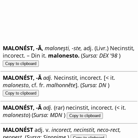
MALONÉST, -Ă,
malonești, -ste,
adj. (Livr.) Necinstit,
incorect. – Din it.
malonesto.
(
Sursa: DEX '98
)
Copy to clipboard
MALONÉST, -Ă
adj.
Necinstit, incorect. [< it.
malonesto
, cf. fr.
malhonnête
]. (
Sursa: DN
)
Copy to clipboard
MALONÉST, -Ă
adj.
(rar) necinstit, incorect. (< it.
malonesto
) (
Sursa: MDN
)
Copy to clipboard
MALONÉST
adj. v.
incorect, necinstit, neco-rect,
neonest.
(
Sursa: Sinonime
)
Copy to clipboard