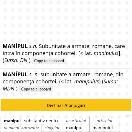
MANÍPUL
s.n.
Subunitate a armatei romane, care
intra în componența cohortei. [< lat.
manipulus
].
(
Sursa: DN
)
Copy to clipboard
MANÍPUL
s. n.
subunitate a armatei romane, din
componența cohortei. (< lat.
manipulus
) (
Sursa:
MDN
)
Copy to clipboard
Declinări/Conjugări
manipul
substantiv neutru
nearticulat
articulat
nominativ-acuzativ
singular
man
i
pul
man
i
pulul