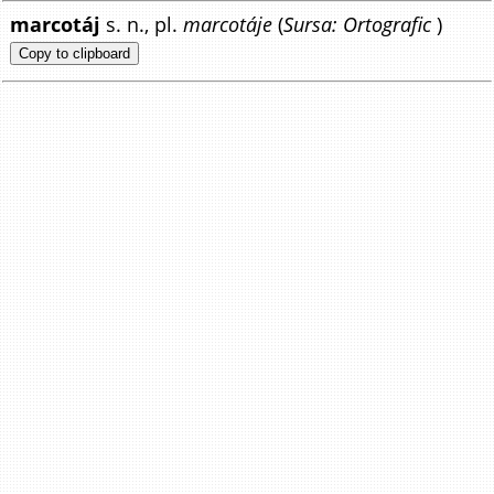
marcotáj
s. n., pl.
marcotáje
(
Sursa: Ortografic
)
Copy to clipboard