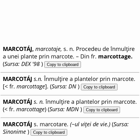
MARCOTÁJ,
marcotaje,
s. n. Procedeu de înmulțire
a unei plante prin marcote. – Din fr.
marcottage.
(
Sursa: DEX '98
)
Copy to clipboard
MARCOTÁJ
s.n.
Înmulțire a plantelor prin marcote.
[< fr.
marcottage
]. (
Sursa: DN
)
Copy to clipboard
MARCOTÁJ
s. n.
înmulțire a plantelor prin marcote.
(< fr.
marcottage
) (
Sursa: MDN
)
Copy to clipboard
MARCOTÁJ
s. marcotare.
(~ul viței de vie.)
(
Sursa:
Sinonime
)
Copy to clipboard