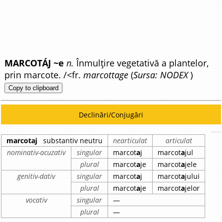
MARCOTÁJ ~e
n.
Înmulțire vegetativă a plantelor,
prin marcote. /<fr.
marcottage
(
Sursa: NODEX
)
Copy to clipboard
Declinări/Conjugări
marcotaj
substantiv neutru
nearticulat
articulat
nominativ-acuzativ
singular
marcot
a
j
marcot
a
jul
plural
marcot
a
je
marcot
a
jele
genitiv-dativ
singular
marcot
a
j
marcot
a
jului
plural
marcot
a
je
marcot
a
jelor
vocativ
singular
—
plural
—