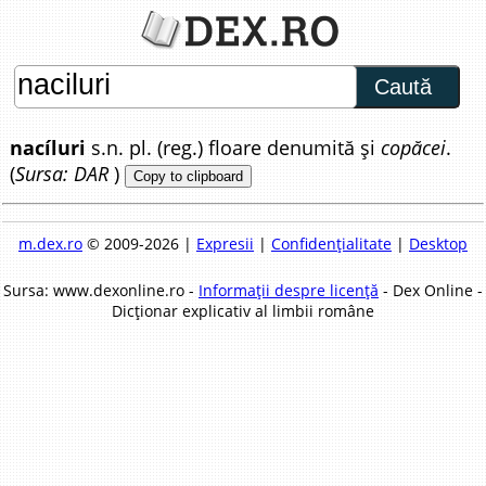
Caută
nacíluri
s.n. pl. (reg.) floare denumită și
copăcei
.
(
Sursa: DAR
)
Copy to clipboard
m.dex.ro
© 2009-2026 |
Expresii
|
Confidențialitate
|
Desktop
Sursa: www.dexonline.ro -
Informații despre licență
- Dex Online -
Dicționar explicativ al limbii române