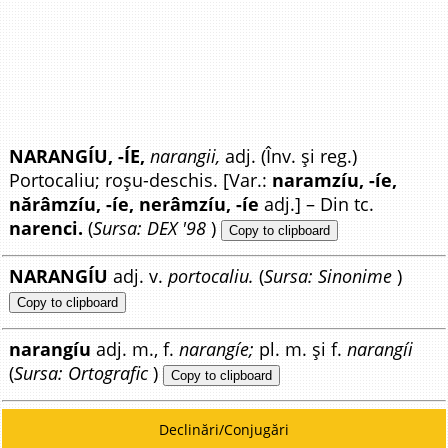
NARANGÍU, -ÍE,
narangii,
adj. (Înv. și reg.)
Portocaliu; roșu-deschis. [Var.:
naramzíu, -íe,
nărâmzíu, -íe, nerâmzíu, -íe
adj.] – Din tc.
narenci.
(
Sursa: DEX '98
)
Copy to clipboard
NARANGÍU
adj. v.
portocaliu.
(
Sursa: Sinonime
)
Copy to clipboard
narangíu
adj. m., f.
narangíe;
pl. m. și f.
narangíi
(
Sursa: Ortografic
)
Copy to clipboard
Declinări/Conjugări