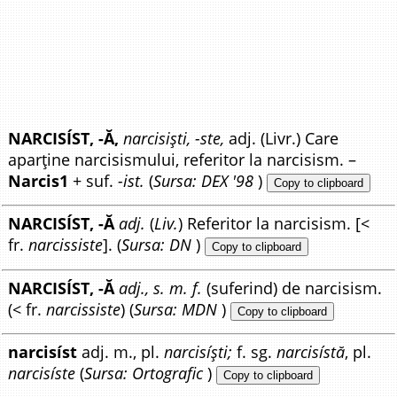
NARCISÍST, -Ă,
narcisiști, -ste,
adj. (Livr.) Care
aparține narcisismului, referitor la narcisism. –
Narcis1
+ suf.
-ist.
(
Sursa: DEX '98
)
Copy to clipboard
NARCISÍST, -Ă
adj.
(
Liv.
) Referitor la narcisism. [<
fr.
narcissiste
]. (
Sursa: DN
)
Copy to clipboard
NARCISÍST, -Ă
adj., s. m. f.
(suferind) de narcisism.
(< fr.
narcissiste
) (
Sursa: MDN
)
Copy to clipboard
narcisíst
adj. m., pl.
narcisíști;
f. sg.
narcisístă
, pl.
narcisíste
(
Sursa: Ortografic
)
Copy to clipboard