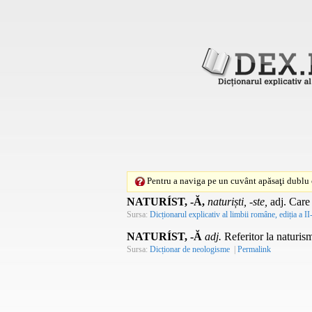
Pentru a naviga pe un cuvânt apăsaţi dublu c
NATURÍST, -Ă,
naturiști, -ste,
adj.
Care 
Sursa:
Dicționarul explicativ al limbii române, ediția a II
NATURÍST, -Ă
adj.
Referitor la naturism
Sursa:
Dicționar de neologisme
|
Permalink