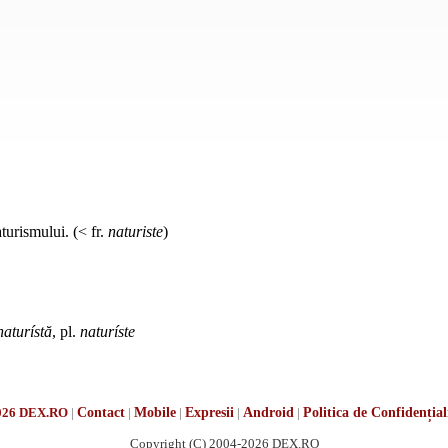
turismului. (< fr.
naturiste
)
naturístă
, pl.
naturíste
026 DEX.RO
|
Contact
|
Mobile
|
Expresii
|
Android
|
Politica de Confidențial
Copyright (C) 2004-2026 DEX.RO