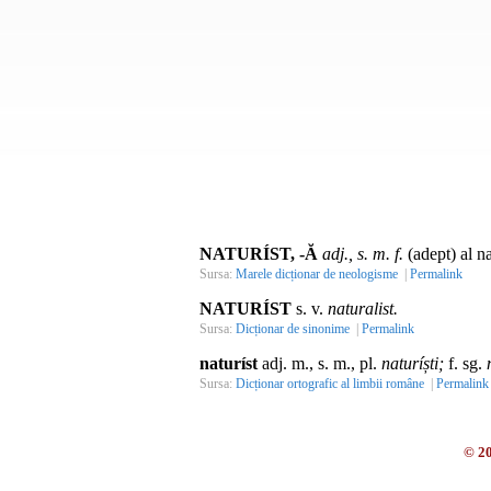
NATURÍST, -Ă
adj., s. m. f.
(adept) al na
Sursa:
Marele dicționar de neologisme
|
Permalink
NATURÍST
s. v.
naturalist.
Sursa:
Dicționar de sinonime
|
Permalink
naturíst
adj. m., s. m., pl.
naturíști;
f. sg.
Sursa:
Dicționar ortografic al limbii române
|
Permalink
© 2