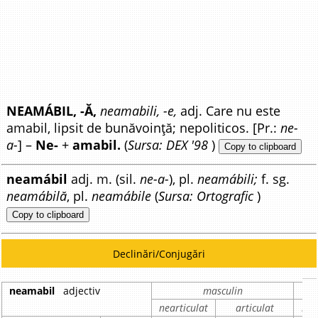
NEAMÁBIL, -Ă,
neamabili, -e,
adj. Care nu este
amabil, lipsit de bunăvoință; nepoliticos. [Pr.:
ne-
a-
] –
Ne-
+
amabil.
(
Sursa: DEX '98
)
Copy to clipboard
neamábil
adj. m. (sil.
ne-a-
), pl.
neamábili;
f. sg.
neamábilă
, pl.
neamábile
(
Sursa: Ortografic
)
Copy to clipboard
Declinări/Conjugări
neamabil
adjectiv
masculin
nearticulat
articulat
nea