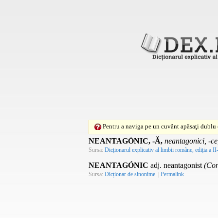
Pentru a naviga pe un cuvânt apăsaţi dublu c
NEANTAGÓNIC, -Ă,
neantagonici, -ce
Sursa:
Dicționarul explicativ al limbii române, ediția a II
NEANTAGÓNIC
adj. neantagonist
(Con
Sursa:
Dicționar de sinonime
|
Permalink