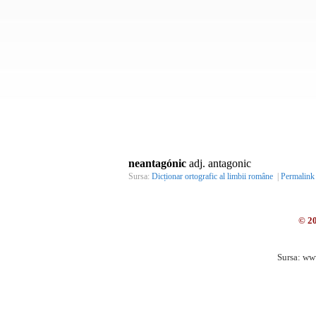
neantagónic
adj. antagonic
Sursa:
Dicționar ortografic al limbii române
|
Permalink
© 2
Sursa: ww