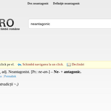
Dex neantagonic
Definiţie neantagonic
lick pe el.
Schimbă navigarea la un click.
Declinări
,
adj.
Neantagonist. [
Pr.
:
ne-an-
] –
Ne-
+
antagonic.
-a
|
Permalink
tradicții ~.)