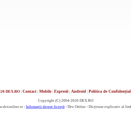
026 DEX.RO
|
Contact
|
Mobile
|
Expresii
|
Android
|
Politica de Confidențial
Copyright (C) 2004-2026 DEX.RO
w.dexonline.ro -
Informații despre licență
- Dex Online - Dicționar explicativ al li