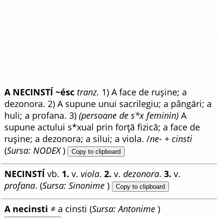
A NECINSTÍ ~ésc
tranz.
1) A face de rușine; a
dezonora. 2) A supune unui sacrilegiu; a pângări; a
huli; a profana. 3)
(persoane de s*x feminin)
A
supune actului s*xual prin forță fizică; a face de
rușine; a dezonora; a silui; a viola. /
ne- + cinsti
(
Sursa: NODEX
)
Copy to clipboard
NECINSTÍ
vb.
1.
v.
viola
.
2.
v.
dezonora
.
3.
v.
profana
. (
Sursa: Sinonime
)
Copy to clipboard
A necinsti
≠ a cinsti (
Sursa: Antonime
)