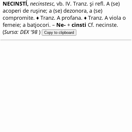
NECINSTÍ,
necinstesc,
vb. IV. Tranz. și refl. A (se)
acoperi de rușine; a (se) dezonora, a (se)
compromite. ♦ Tranz. A profana. ♦ Tranz. A viola o
femeie; a batjocori. –
Ne-
+
cinsti
Cf. necinste.
(
Sursa: DEX '98
)
Copy to clipboard