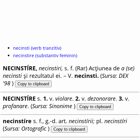
necinsti (verb tranzitiv)
necinstire (substantiv feminin)
NECINSTÍRE,
necinstiri,
s. f. (Rar) Acțiunea de
a (se)
necinsti
și rezultatul ei. – V.
necinsti.
(
Sursa: DEX
'98
)
Copy to clipboard
NECINSTÍRE
s.
1.
v.
violare
.
2.
v.
dezonorare
.
3.
v.
profanare
. (
Sursa: Sinonime
)
Copy to clipboard
necinstíre
s. f., g.-d. art.
necinstírii;
pl.
necinstíri
(
Sursa: Ortografic
)
Copy to clipboard