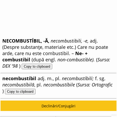
NECOMBUSTÍBIL, -Ă,
necombustibili, -e,
adj.
(Despre substanțe, materiale etc.) Care nu poate
arde, care nu este combustibil. –
Ne- +
combustibil
(după engl.
non-combustible).
(
Sursa:
DEX '98
)
Copy to clipboard
necombustíbil
adj. m., pl.
necombustíbili;
f. sg.
necombustíbilă
, pl.
necombustíbile
(
Sursa: Ortografic
)
Copy to clipboard
Declinări/Conjugări