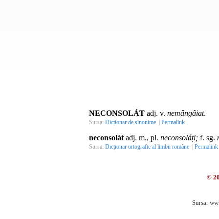
NECONSOLÁT
adj. v.
nemângâiat
.
Sursa:
Dicționar de sinonime
|
Permalink
neconsolát
adj. m., pl.
neconsoláți;
f. sg.
Sursa:
Dicționar ortografic al limbii române
|
Permalink
© 2
Sursa: ww