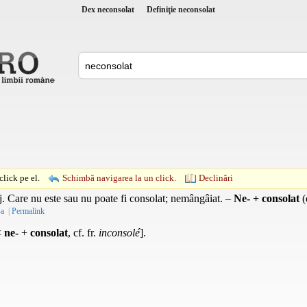
Dex neconsolat
Definiţie neconsolat
lick pe el.
Schimbă navigarea la un click.
Declinări
j.
Care nu este sau nu poate fi consolat; nemângâiat. –
Ne- + consolat
(
-a
|
Permalink
<
ne-
+
consolat
, cf. fr.
inconsolé
].