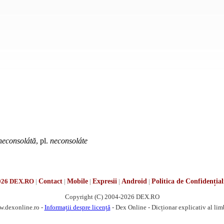
neconsolátă
, pl.
neconsoláte
026 DEX.RO
|
Contact
|
Mobile
|
Expresii
|
Android
|
Politica de Confidențial
Copyright (C) 2004-2026 DEX.RO
w.dexonline.ro -
Informații despre licență
- Dex Online - Dicționar explicativ al li