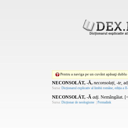
Pentru a naviga pe un cuvânt apăsaţi dublu c
NECONSOLÁT, -Ă,
neconsolați, -te,
ad
Sursa:
Dicționarul explicativ al limbii române, ediția a II
NECONSOLÁT, -Ă
adj.
Nemângâiat. [
Sursa:
Dicționar de neologisme
|
Permalink