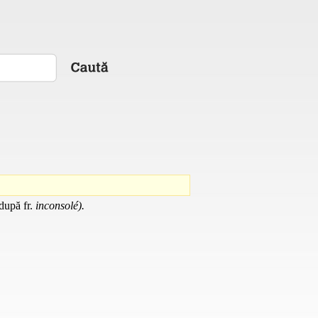
după
fr.
inconsolé).