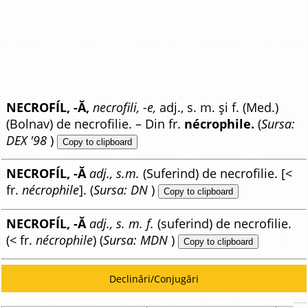
NECROFÍL, -Ă,
necrofili, -e,
adj., s. m. și f. (Med.)
(Bolnav) de necrofilie. – Din fr.
nécrophile.
(
Sursa:
DEX '98
)
Copy to clipboard
NECROFÍL, -Ă
adj., s.m.
(Suferind) de necrofilie. [<
fr.
nécrophile
]. (
Sursa: DN
)
Copy to clipboard
NECROFÍL, -Ă
adj., s. m. f.
(suferind) de necrofilie.
(< fr.
nécrophile
) (
Sursa: MDN
)
Copy to clipboard
Declinări/Conjugări