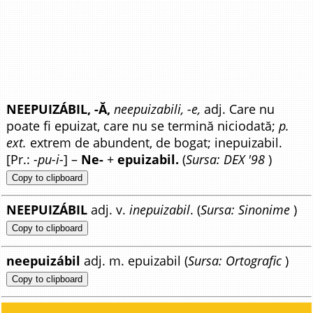
NEEPUIZÁBIL, -Ă,
neepuizabili, -e,
adj. Care nu
poate fi epuizat, care nu se termină niciodată;
p.
ext.
extrem de abundent, de bogat; inepuizabil.
[Pr.:
-pu-i-
] –
Ne-
+
epuizabil.
(
Sursa: DEX '98
)
Copy to clipboard
NEEPUIZÁBIL
adj. v.
inepuizabil
. (
Sursa: Sinonime
)
Copy to clipboard
neepuizábil
adj. m. epuizabil (
Sursa: Ortografic
)
Copy to clipboard