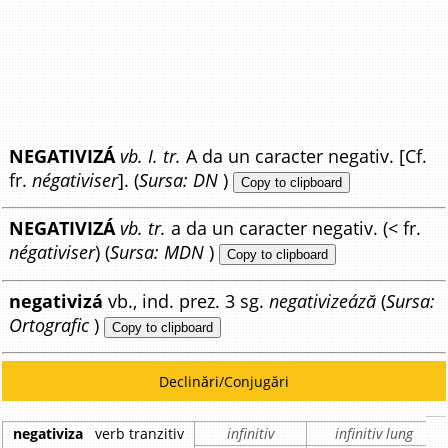
NEGATIVIZÁ
vb. I. tr.
A da un caracter negativ. [Cf.
fr.
négativiser
]. (
Sursa: DN
)
Copy to clipboard
NEGATIVIZÁ
vb. tr.
a da un caracter negativ. (< fr.
négativiser
) (
Sursa: MDN
)
Copy to clipboard
negativizá
vb., ind. prez. 3 sg.
negativizeáză
(
Sursa:
Ortografic
)
Copy to clipboard
Declinări/Conjugări
negativiza
verb tranzitiv
infinitiv
infinitiv lung