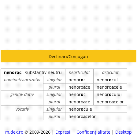
Declinări/Conjugări
nenoroc
substantiv neutru
nearticulat
articulat
nominativ-acuzativ
singular
nenor
o
c
nenor
o
cul
plural
nenoro
a
ce
nenoro
a
cele
genitiv-dativ
singular
nenor
o
c
nenor
o
cului
plural
nenoro
a
ce
nenoro
a
celor
vocativ
singular
nenor
o
cule
plural
nenoro
a
celor
m.dex.ro
© 2009-2026 |
Expresii
|
Confidențialitate
|
Desktop