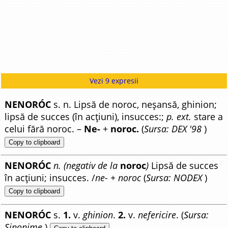
Vezi 9 expresii
NENORÓC
s. n. Lipsă de noroc, neșansă, ghinion;
lipsă de succes (în acțiuni), insucces:;
p. ext.
stare a
celui fără noroc. –
Ne-
+
noroc.
(
Sursa: DEX '98
)
Copy to clipboard
NENORÓC
n. (negativ de la
noroc
)
Lipsă de succes
în acțiuni; insucces. /
ne- + noroc
(
Sursa: NODEX
)
Copy to clipboard
NENORÓC
s.
1.
v.
ghinion
.
2.
v.
nefericire
. (
Sursa:
Sinonime
)