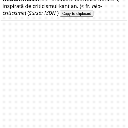
inspirată de criticismul kantian. (< fr.
néo-
criticisme
) (
Sursa: MDN
)
Copy to clipboard