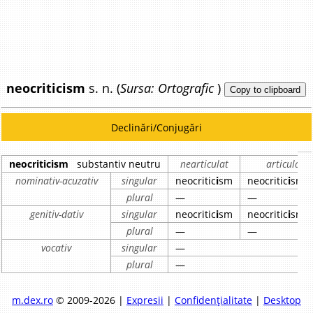
neocriticism
s. n. (
Sursa: Ortografic
)
Copy to clipboard
Declinări/Conjugări
neocriticism
substantiv neutru
nearticulat
articulat
nominativ-acuzativ
singular
neocritic
i
sm
neocritic
i
smu
plural
—
—
genitiv-dativ
singular
neocritic
i
sm
neocritic
i
smul
plural
—
—
vocativ
singular
—
plural
—
m.dex.ro
© 2009-2026 |
Expresii
|
Confidențialitate
|
Desktop