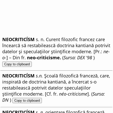
NEOCRITICÍSM
s. n. Curent filozofic francez care
încearcă să restabilească doctrina kantiană potrivit
datelor și speculațiilor științifice moderne. [Pr.:
ne-
o-
] – Din fr.
neo-criticisme.
(
Sursa: DEX '98
)
Copy to clipboard
NEOCRITICÍSM
s.n.
Școală filozofică franceză, care,
inspirată de doctrina kantiană, a încercat s-o
restabilească potrivit datelor speculațiilor
științifice moderne. [Cf. fr.
néo-criticisme
]. (
Sursa:
DN
)
Copy to clipboard
NEOCRITICÍSM
s. n.
orientare filozofică franceză,