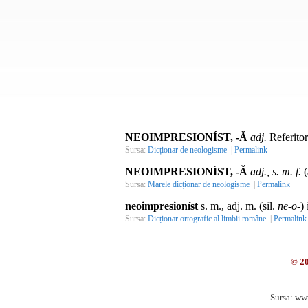
NEOIMPRESIONÍST, -Ă
adj.
Referitor
Sursa:
Dicționar de neologisme
|
Permalink
NEOIMPRESIONÍST, -Ă
adj., s. m. f.
(
Sursa:
Marele dicționar de neologisme
|
Permalink
neoimpresioníst
s. m., adj. m. (sil.
ne-o-
)
Sursa:
Dicționar ortografic al limbii române
|
Permalink
© 2
Sursa: ww