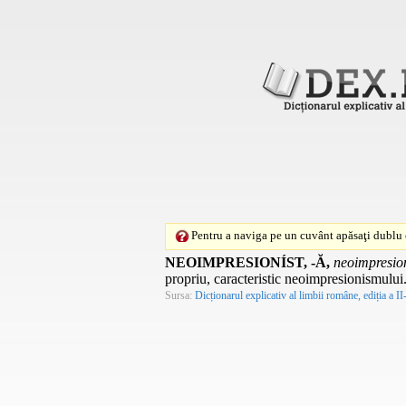
Pentru a naviga pe un cuvânt apăsaţi dublu c
NEOIMPRESIONÍST, -Ă,
neoimpresioni
propriu, caracteristic neoimpresionismului.
Sursa:
Dicționarul explicativ al limbii române, ediția a II