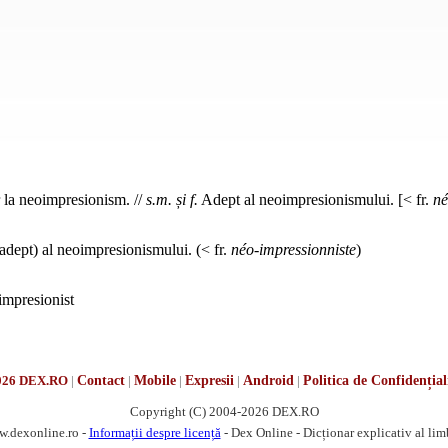
 la neoimpresionism. //
s.m. și f.
Adept al neoimpresionismului. [< fr.
né
adept) al neoimpresionismului. (< fr.
néo-impressionniste
)
 impresionist
026 DEX.RO
|
Contact
|
Mobile
|
Expresii
|
Android
|
Politica de Confidențial
Copyright (C) 2004-2026 DEX.RO
w.dexonline.ro -
Informații despre licență
- Dex Online - Dicționar explicativ al li