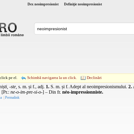
Dex neoimpresionist
Definiţie neoimpresionist
lick pe el.
Schimbă navigarea la un click.
Declinări
ști, -ste,
s. m.
și
f.
,
adj.
1.
S. m.
și
f.
Adept al neoimpresionismului.
2.
 [
Pr.
:
ne-o-im-pre-si-o-
] – Din
fr.
néo-impressionniste.
-a
|
Permalink