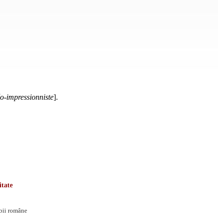
o-impressionniste
].
itate
mbii române