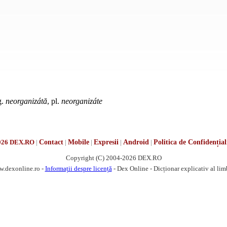
g.
neorganizátă
, pl.
neorganizáte
026 DEX.RO
|
Contact
|
Mobile
|
Expresii
|
Android
|
Politica de Confidențial
Copyright (C) 2004-2026 DEX.RO
w.dexonline.ro -
Informații despre licență
- Dex Online - Dicționar explicativ al li