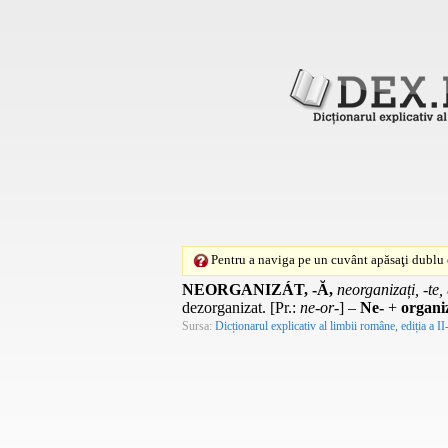
Pentru a naviga pe un cuvânt apăsaţi dublu c
NEORGANIZÁT, -Ă,
neorganizați, -te,
dezorganizat. [
Pr.
:
ne-or-
] –
Ne-
+
organi
Sursa:
Dicționarul explicativ al limbii române, ediția a II