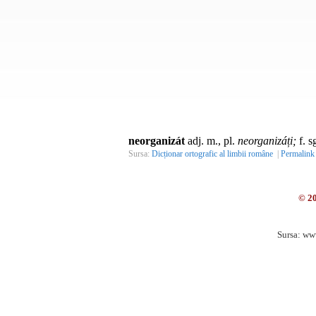
neorganizát
adj. m., pl.
neorganizáți;
f. s
Sursa:
Dicționar ortografic al limbii române
|
Permalink
© 2
Sursa: ww