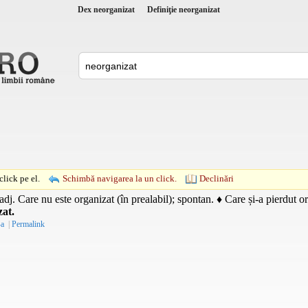
Dex neorganizat
Definiţie neorganizat
lick pe el.
Schimbă navigarea la un click.
Declinări
adj.
Care nu este organizat (în prealabil); spontan. ♦ Care și-a pierdut 
zat.
-a
|
Permalink