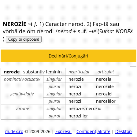
NEROZÍE ~i
f.
1) Caracter nerod. 2) Fap-tă sau
vorbă de om nerod. /
nerod +
suf.
~ie
(
Sursa: NODEX
)
Copy to clipboard
Declinări/Conjugări
nerozie
substantiv feminin
nearticulat
articulat
nominativ-acuzativ
singular
neroz
i
e
neroz
i
a
plural
neroz
i
i
neroz
i
ile
genitiv-dativ
singular
neroz
i
i
neroz
i
ei
plural
neroz
i
i
neroz
i
ilor
vocativ
singular
neroz
i
e, neroz
i
o
plural
neroz
i
ilor
m.dex.ro
© 2009-2026 |
Expresii
|
Confidențialitate
|
Desktop