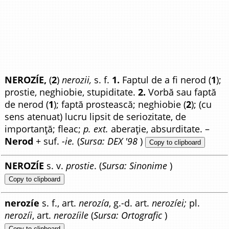
NEROZÍE,
(
2
)
nerozii,
s. f.
1.
Faptul de a fi nerod (
1
);
prostie, neghiobie, stupiditate.
2.
Vorbă sau faptă
de nerod (
1
); faptă prostească; neghiobie (
2
); (cu
sens atenuat) lucru lipsit de seriozitate, de
importanță; fleac;
p. ext.
aberație, absurditate. –
Nerod
+ suf.
-ie.
(
Sursa: DEX '98
)
Copy to clipboard
NEROZÍE
s. v.
prostie
. (
Sursa: Sinonime
)
Copy to clipboard
nerozíe
s. f., art.
nerozía
, g.-d. art.
nerozíei;
pl.
nerozíi
, art.
nerozíile
(
Sursa: Ortografic
)
Copy to clipboard