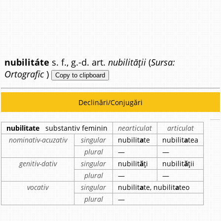
nubilitáte
s. f., g.-d. art.
nubilității
(
Sursa:
Ortografic
)
Copy to clipboard
Declinări/Conjugări
nubilitate
substantiv feminin
nearticulat
articulat
nominativ-acuzativ
singular
nubilit
a
te
nubilit
a
tea
plural
—
—
genitiv-dativ
singular
nubilit
ă
ți
nubilit
ă
ții
plural
—
—
vocativ
singular
nubilit
a
te, nubilit
a
teo
plural
—