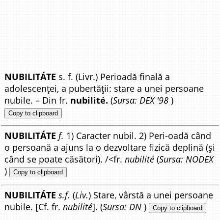
NUBILITÁTE
s. f. (Livr.) Perioadă finală a
adolescenței, a pubertății: stare a unei persoane
nubile. – Din fr.
nubilité.
(
Sursa: DEX '98
)
Copy to clipboard
NUBILITÁTE
f.
1) Caracter nubil. 2) Peri-oadă când
o persoană a ajuns la o dezvoltare fizică deplină (și
când se poate căsători). /<fr.
nubilité
(
Sursa: NODEX
)
Copy to clipboard
NUBILITÁTE
s.f.
(
Liv.
) Stare, vârstă a unei persoane
nubile. [Cf. fr.
nubilité
]. (
Sursa: DN
)
Copy to clipboard