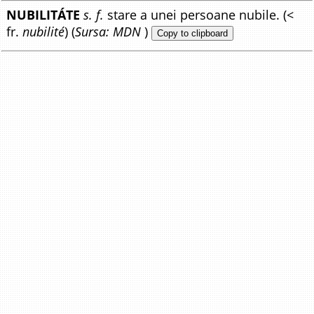
NUBILITÁTE
s. f.
stare a unei persoane nubile. (<
fr.
nubilité
) (
Sursa: MDN
)
Copy to clipboard